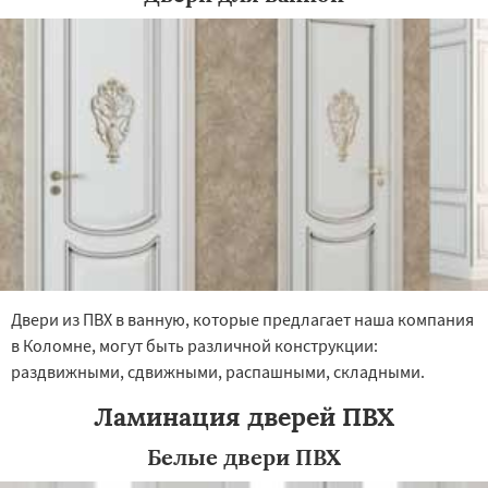
×
×
Работаем по
УЗНАТЬ ПОДРОБНЕЕ
регионам
Королев
Котельники
Красноармейск
Красногорск
Краснозаводск
Краснознаменск
Кубинка
Куровское
Двери из ПВХ в ванную, которые предлагает наша компания
Ликино-Дулево
Лобня
в Коломне, могут быть различной конструкции:
Лосино-Петровский
Луховицы
раздвижными, сдвижными, распашными, складными.
Лыткарино
Люберцы
Можайск
Мытищи
Даю согласие на обработку персональных данных
Наро-Фоминск
Ногинск
Одинцово
Ламинация дверей ПВХ
Озеры
Орехово-Зуево
Павловский Посад
Пересвет
Подольск
Белые двери ПВХ
Протвино
Пушкино
Пущино
Раменское
Реутов
Рошаль
Рузф
Сергиев Посад