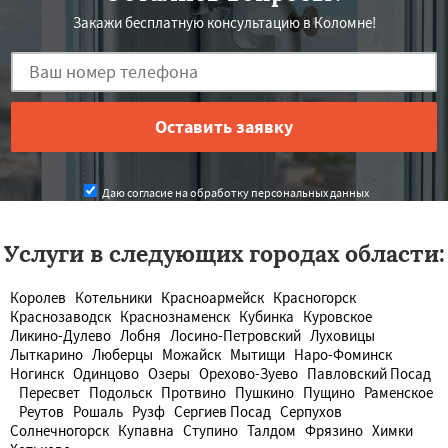
Закажи бесплатную консультацию в Коломне!
Даю согласие на обработку персональных данных
Услуги в следующих городах области:
Королев
Котельники
Красноармейск
Красногорск
Краснозаводск
Краснознаменск
Кубинка
Куровское
Ликино-Дулево
Лобня
Лосино-Петровский
Луховицы
Лыткарино
Люберцы
Можайск
Мытищи
Наро-Фоминск
Ногинск
Одинцово
Озеры
Орехово-Зуево
Павловский Посад
Пересвет
Подольск
Протвино
Пушкино
Пущино
Раменское
Реутов
Рошаль
Рузф
Сергиев Посад
Серпухов
Солнечногорск
Купавна
Ступино
Талдом
Фрязино
Химки