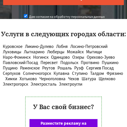
Даю согласие на обработку персональных данных
Услуги в следующих городах области:
Куровское
Ликино-Дулево
Лобня
Лосино-Петровский
Луховицы
Лыткарино
Люберцы
Можайск
Мытищи
Наро-Фоминск
Ногинск
Одинцово
Озеры
Орехово-Зуево
Павловский Посад
Пересвет
Подольск
Протвино
Пушкино
Пущино
Раменское
Реутов
Рошаль
Рузф
Сергиев Посад
Серпухов
Солнечногорск
Купавна
Ступино
Талдом
Фрязино
Химки
Хотьково
Черноголовка
Чехов
Шатура
Щелково
Электрогорск
Электросталь
Электроугли
У Вас свой бизнес?
Разместите рекламу на