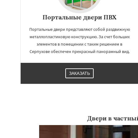
Портальные двери ПВХ
Портальные двери представляют собой раздвижную
металлопластиковую конструкцию. За счет больших
элементов в помещении с таким решением в
Серпухове обеспечен прекрасный панорамный вид.
ЗАКАЗАТЬ
Работае
регио
Солнечногорск
К
Двери в частны
Фрязино
Химк
Чехов
Шатура
Электросталь
Эл
Андреево
Белоо