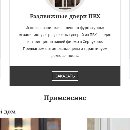
Раздвижные двери ПВХ
Использование качественных фурнитурных
механизмов для раздвижных дверей из ПВХ — один
из принципов нашей фирмы в Серпухове.
Предлагаем оптимальные цены и гарантируем
долговечность.
×
×
ЗАКАЗАТЬ
м по
УЗНАТЬ ПОДРОБНЕЕ
нам
Применение
упавна
Ступино
Талдом
й дом
и
Хотьково
Черноголовка
Щелково
Электрогорск
ектроугли
Яхрома
мут
Бобров
Богородское