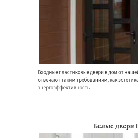
Большие Вязем
Восход
Деденев
Запрудная
Заре
Измайлово
Икш
Лесной
Лесной Г
Лотошино
Мала
Михнево
Входные пластиковые двери в дом от наше
отвечают таким требованиям, как эстетика
энергоэффективность.
Белые двери 