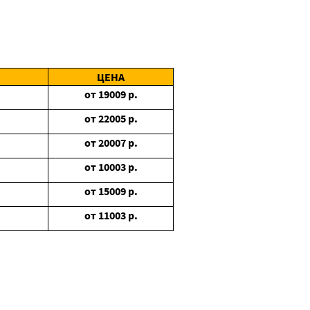
ЦЕНА
от
19009
р.
от
22005
р.
от
20007
р.
от
10003
р.
от
15009
р.
от
11003
р.