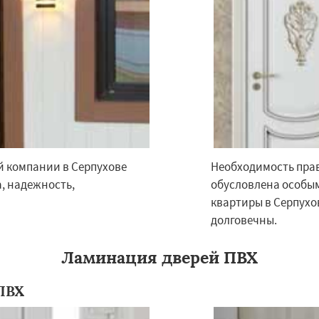
ы
Быково
Вербилки
Даю согласие на обработку персональных данных
о
Жилево
Загорянский
чье
Зеленоградск
а
Ильинский
Красково
ородок
Лопатино
ховка
Менделеевск
й компании в Серпухове
Необходимость прав
, надежность,
обусловлена особым
квартиры в Серпухо
долговечны.
Ламинация дверей ПВХ
ПВХ