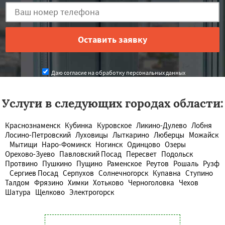
Даю согласие на обработку персональных данных
Услуги в следующих городах области:
Краснознаменск
Кубинка
Куровское
Ликино-Дулево
Лобня
Лосино-Петровский
Луховицы
Лыткарино
Люберцы
Можайск
Мытищи
Наро-Фоминск
Ногинск
Одинцово
Озеры
Орехово-Зуево
Павловский Посад
Пересвет
Подольск
Протвино
Пушкино
Пущино
Раменское
Реутов
Рошаль
Рузф
Сергиев Посад
Серпухов
Солнечногорск
Купавна
Ступино
Талдом
Фрязино
Химки
Хотьково
Черноголовка
Чехов
Шатура
Щелково
Электрогорск