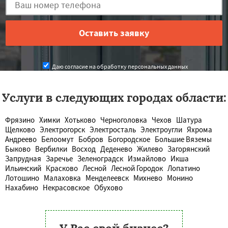
Даю согласие на обработку персональных данных
Услуги в следующих городах области:
Фрязино
Химки
Хотьково
Черноголовка
Чехов
Шатура
Щелково
Электрогорск
Электросталь
Электроугли
Яхрома
Андреево
Белоомут
Бобров
Богородское
Большие Вяземы
Быково
Вербилки
Восход
Деденево
Жилево
Загорянский
Запрудная
Заречье
Зеленоградск
Измайлово
Икша
Ильинский
Красково
Лесной
Лесной Городок
Лопатино
Лотошино
Малаховка
Менделеевск
Михнево
Монино
Нахабино
Некрасовское
Обухово