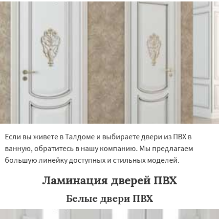
×
×
Работаем по
УЗНАТЬ ПОДРОБНЕЕ
регионам
Фрязино
Химки
Хотьково
Черноголовка
Чехов
Шатура
Щелково
Электрогорск
Электросталь
Электроугли
Яхрома
Андреево
Если вы живете в Талдоме и выбираете двери из ПВХ в
Белоомут
Бобров
Богородское
ванную, обратитесь в нашу компанию. Мы предлагаем
Большие Вяземы
Быково
Вербилки
Даю согласие на обработку персональных данных
большую линейку доступных и стильных моделей.
Восход
Деденево
Жилево
Загорянский
Запрудная
Заречье
Зеленоградск
Ламинация дверей ПВХ
Измайлово
Икша
Ильинский
Красково
Лесной
Лесной Городок
Лопатино
Белые двери ПВХ
Лотошино
Малаховка
Менделеевск
Михнево
Монино
Нахабино