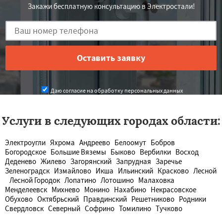
Закажи бесплатную консультацию в Электростали!
Даю согласие на обработку персональных данных
Услуги в следующих городах области:
Электроугли
Яхрома
Андреево
Белоомут
Бобров
Богородское
Большие Вяземы
Быково
Вербилки
Восход
Деденево
Жилево
Загорянский
Запрудная
Заречье
Зеленоградск
Измайлово
Икша
Ильинский
Красково
Лесной
Лесной Городок
Лопатино
Лотошино
Малаховка
Менделеевск
Михнево
Монино
Нахабино
Некрасовское
Обухово
Октябрьский
Правдинский
Решетниково
Родники
Свердловск
Северный
Софрино
Томилино
Тучково