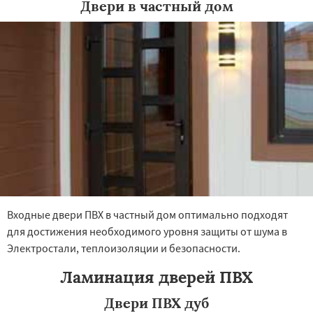
Двери в частный дом
×
×
Работаем по
УЗНАТЬ ПОДРОБНЕЕ
регионам
Электроугли
Яхрома
Андреево
Белоомут
Бобров
Богородское
Большие Вяземы
Быково
Вербилки
Восход
Деденево
Жилево
Загорянский
Входные двери ПВХ в частный дом оптимально подходят
Запрудная
Заречье
Зеленоградск
для достижения необходимого уровня защиты от шума в
Измайлово
Икша
Ильинский
Красково
Даю согласие на обработку персональных данных
Лесной
Лесной Городок
Лопатино
Электростали, теплоизоляции и безопасности.
Лотошино
Малаховка
Менделеевск
Михнево
Монино
Нахабино
Ламинация дверей ПВХ
Некрасовское
Обухово
Октябрьский
Правдинский
Решетниково
Родники
Двери ПВХ дуб
Свердловск
Северный
Софрино