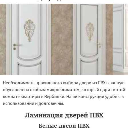
×
×
Работаем по
УЗНАТЬ ПОДРОБНЕЕ
регионам
Восход
Деденево
Жилево
Загорянский
Запрудная
Заречье
Зеленоградск
Измайлово
Икша
Ильинский
Красково
Необходимость правильного выбора двери из ПВХ в ванную
Лесной
Лесной Городок
Лопатино
Лотошино
Малаховка
Менделеевск
обусловлена особым микроклиматом, который царит в этой
Михнево
Монино
Нахабино
Даю согласие на обработку персональных данных
комнате квартиры в Вербилки. Наши конструкции удобны в
Некрасовское
Обухово
Октябрьский
использовании и долговечны.
Правдинский
Решетниково
Родники
Свердловск
Северный
Софрино
Ламинация дверей ПВХ
Томилино
Тучково
Уваровка
Удельная
Фосфоритный
Фряново
Хорлово
Белые двери ПВХ
Черкизово
Черусти
Шаховская