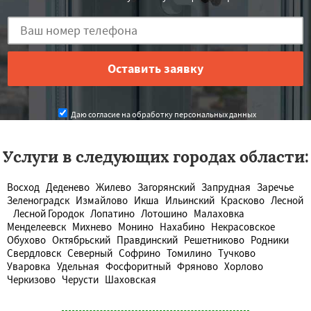
Даю согласие на обработку персональных данных
Услуги в следующих городах области:
Восход
Деденево
Жилево
Загорянский
Запрудная
Заречье
Зеленоградск
Измайлово
Икша
Ильинский
Красково
Лесной
Лесной Городок
Лопатино
Лотошино
Малаховка
Менделеевск
Михнево
Монино
Нахабино
Некрасовское
Обухово
Октябрьский
Правдинский
Решетниково
Родники
Свердловск
Северный
Софрино
Томилино
Тучково
Уваровка
Удельная
Фосфоритный
Фряново
Хорлово
Черкизово
Черусти
Шаховская