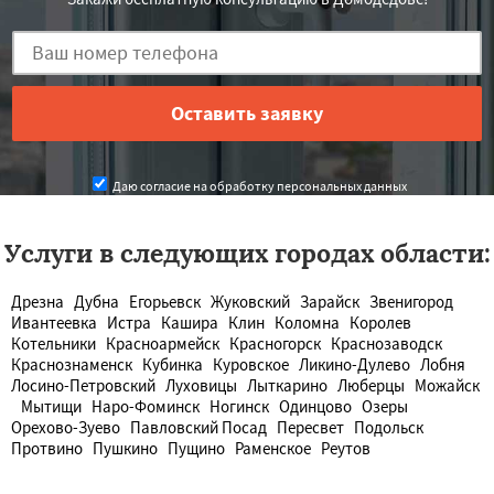
Даю согласие на обработку персональных данных
Услуги в следующих городах области:
Дрезна
Дубна
Егорьевск
Жуковский
Зарайск
Звенигород
Ивантеевка
Истра
Кашира
Клин
Коломна
Королев
Котельники
Красноармейск
Красногорск
Краснозаводск
Краснознаменск
Кубинка
Куровское
Ликино-Дулево
Лобня
Лосино-Петровский
Луховицы
Лыткарино
Люберцы
Можайск
Мытищи
Наро-Фоминск
Ногинск
Одинцово
Озеры
Орехово-Зуево
Павловский Посад
Пересвет
Подольск
Протвино
Пушкино
Пущино
Раменское
Реутов