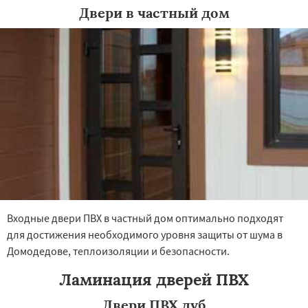
Двери в частный дом
×
×
Работаем по
УЗНАТЬ ПОДРОБНЕЕ
регионам
Дрезна
Дубна
Егорьевск
Жуковский
Зарайск
Звенигород
Ивантеевка
Истра
Кашира
Клин
Коломна
Королев
Котельники
Красноармейск
Красногорск
Краснозаводск
Входные двери ПВХ в частный дом оптимально подходят
Краснознаменск
Кубинка
Куровское
Даю согласие на обработку персональных данных
для достижения необходимого уровня защиты от шума в
Ликино-Дулево
Лобня
Домодедове, теплоизоляции и безопасности.
Лосино-Петровский
Луховицы
Лыткарино
Люберцы
Можайск
Мытищи
Ламинация дверей ПВХ
Наро-Фоминск
Ногинск
Одинцово
Озеры
Орехово-Зуево
Двери ПВХ дуб
Павловский Посад
Пересвет
Подольск