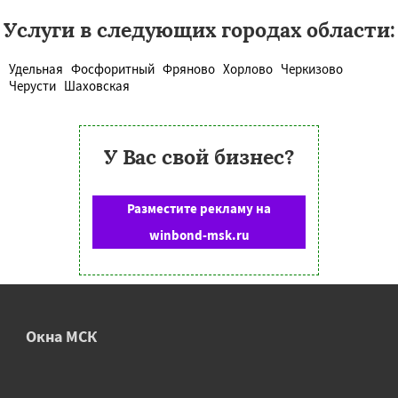
Услуги в следующих городах области:
Удельная
Фосфоритный
Фряново
Хорлово
Черкизово
Черусти
Шаховская
У Вас свой бизнес?
Разместите рекламу на
winbond-msk.ru
Окна МСК