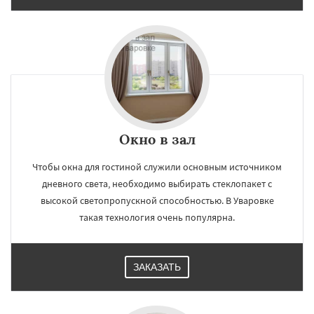
×
×
Работаем по
УЗНАТЬ ПОДРОБНЕЕ
регионам
Удельная
Фосфоритный
Фряново
Хорлово
Черкизово
Черусти
Шаховская
Окно в зал
Чтобы окна для гостиной служили основным источником
Даю согласие на обработку персональных данных
дневного света, необходимо выбирать стеклопакет с
высокой светопропускной способностью. В Уваровке
такая технология очень популярна.
ЗАКАЗАТЬ