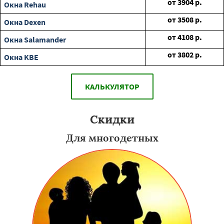
от
3904
р.
Окна Rehau
от
3508
р.
Окна Dexen
от
4108
р.
Окна Salamander
от
3802
р.
Окна KBE
КАЛЬКУЛЯТОР
Скидки
Для многодетных