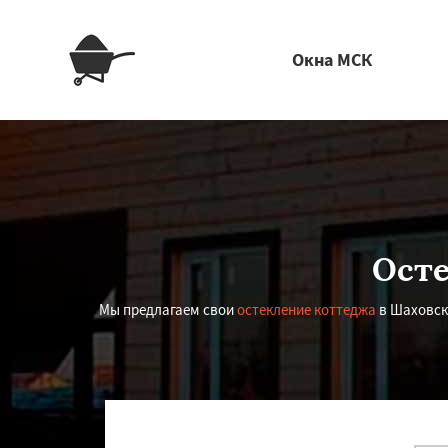
Окна МСК
Осте
Мы предлагаем свои
остекление коттеджа
в Шаховско