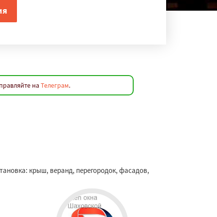
аправляйте на
Телеграм
.
ановка: крыш, веранд, перегородок, фасадов,