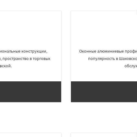
иональные конструкции,
Оконные алюминиевые профил
 пространство в торговых
популярность в Шаховско
вской.
обслу
×
×
м по
УЗНАТЬ ПОДРОБНЕЕ
нам