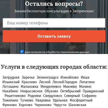
Остались вопросы?
Закажи бесплатную консультацию в Загорянском!
Даю согласие на обработку персональных данных
Услуги в следующих городах области:
Запрудная
Заречье
Зеленоградск
Измайлово
Икша
Ильинский
Красково
Лесной
Лесной Городок
Лопатино
Лотошино
Малаховка
Менделеевск
Михнево
Монино
Нахабино
Некрасовское
Обухово
Октябрьский
Правдинский
Решетниково
Родники
Свердловск
Северный
Софрино
Томилино
Тучково
Уваровка
Удельная
Фосфоритный
Фряново
Хорлово
Черкизово
Черусти
Шаховская