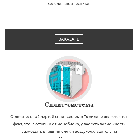
холодильной техники.
ЗАКАЗАТЬ
×
×
Работаем по
УЗНАТЬ ПОДРОБНЕЕ
регионам
Тучково
Уваровка
Удельная
Фосфоритный
Фряново
Хорлово
Черкизово
Черусти
Шаховская
Сплит-система
Даю согласие на обработку персональных данных
Отличительной чертой сплит систем в Томилине является тот
факт, что, в отличии от моноблока, у вас есть возможность
размещать внешний блок и воздухоохладитель на