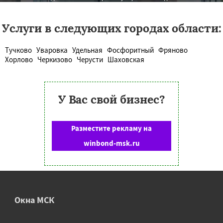
Услуги в следующих городах области:
Тучково
Уваровка
Удельная
Фосфоритный
Фряново
Хорлово
Черкизово
Черусти
Шаховская
У Вас свой бизнес?
Разместите рекламу на
winbond-msk.ru
Окна МСК