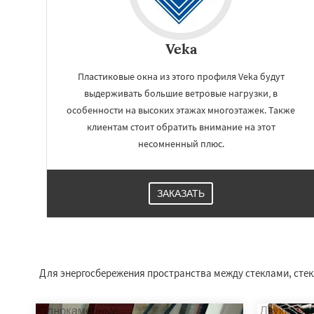
Veka
Пластиковые окна из этого профиля Veka будут
выдерживать большие ветровые нагрузки, в
особенности на высоких этажах многоэтажек. Также
клиентам стоит обратить внимание на этот
несомненный плюс.
ЗАКАЗАТЬ
Работае
регио
Нахабино
Некра
Октябрьский
Пр
Для энергосбережения пространства между стеклами, стекл
Родники
Свердл
Томилино
Тучк
Фосфоритный
Ф