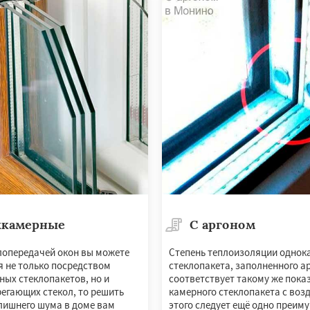
сти
Шаховская
хкамерные
С аргоном
плопередачей окон вы можете
Степень теплоизоляции однок
я не только посредством
стеклопакета, заполненного а
ных стеклопакетов, но и
соответствует такому же пока
егающих стекол, то решить
камерного стеклопакета с воз
лишнего шума в доме вам
этого следует ещё одно преим