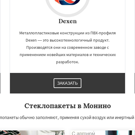
Dexen
Металлопластиковые конструкции из ПВХ-профиля
Dexen — это высокотехнологичный продукт.
Производятся они на современном заводе с
применением новейших материалов и технических
разработок.
×
×
ЗАКАЗАТЬ
м по
нам
Стеклопакеты в Монино
совское
Обухово
авдинский
Решетниково
опакеты обычно заполняют, применяя сухой воздух или инертный га
овск
Северный
Софрино
Даю согласие на обработку персональных данных
ово
Уваровка
Удельная
ряново
Хорлово