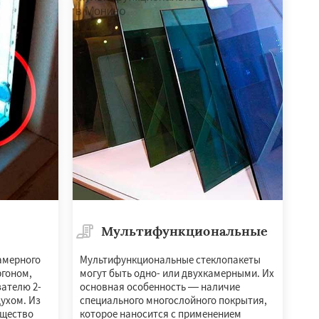
Мультифункциональные
амерного
Мультифункциональные стеклопакеты
ргоном,
могут быть одно- или двухкамерными. Их
зателю 2-
основная особенность — наличие
духом. Из
специального многослойного покрытия,
ущество
которое наносится с применением